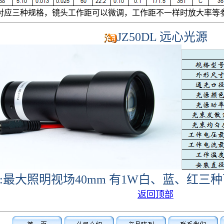
110T对应三种规格，镜头工作距可以微调，工作距不一样时放大率
JZ50DL 远心光源
L :最大照明视场4
0
mm 有1W白、蓝、红三
返回顶部