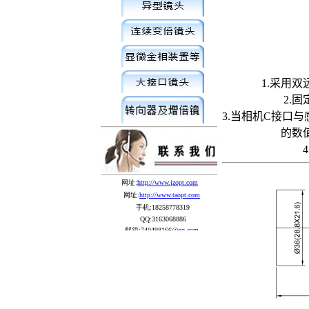
1.采用双
2.
3.当相机C接口
的数