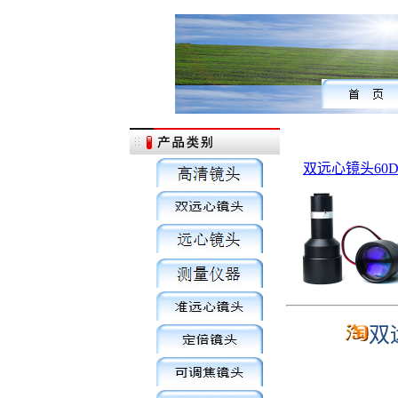
双远心镜头60
双