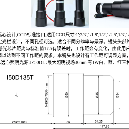
远心设计,CCD标准接口,适用CCD尺寸:
1';
2/3',1/1.8',1/2',1/2
固定光栏设计，不同孔径可选，适合不同分辨率与景深。镜头头部外径5
与感光芯片距离与标准值17.5有误差时，工作距会有变化，由此用户
值以达到不同工作距的要求。本镜头也设计有工作距可调整方案
4.远心照明光源:JZ50DL :最大照明视场36mm 有1W白、蓝